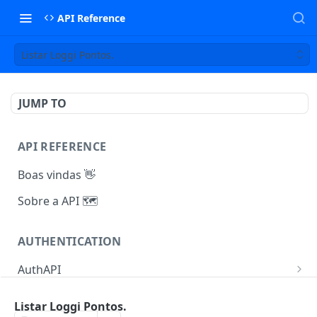
API Reference
Listar Loggi Pontos.
JUMP TO
API REFERENCE
Boas vindas 👋
Sobre a API 🗺️
AUTHENTICATION
AuthAPI
Autenticação V1
POST
Listar Loggi Pontos.
INTEGRATOR
Autenticação V2
POST