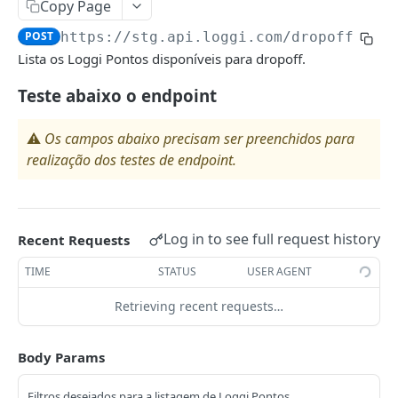
Copy Page
IntegratorCompanyAPI
POST
https://stg.api.loggi.com
/dropoff/loc
Ativar/Desativar Integrador
POST
Lista os Loggi Pontos disponíveis para dropoff.
FREIGHT PRICE QUOTATION
Teste abaixo o endpoint
QuotationAPI
⚠️
Os campos abaixo precisam ser preenchidos para
Criar Cotação
POST
realização dos testes de endpoint.
SHIPMENTS
ShipmentAPI
Criar Shipment assíncrono.
POST
Log in to see full request history
Recent Requests
LABELS
TIME
STATUS
USER AGENT
LabelAPI
Retrieving recent requests…
Criar Etiqueta
POST
PACKAGE
Body Params
PackageUpdateAPI
Filtros desejados para a listagem de Loggi Pontos.