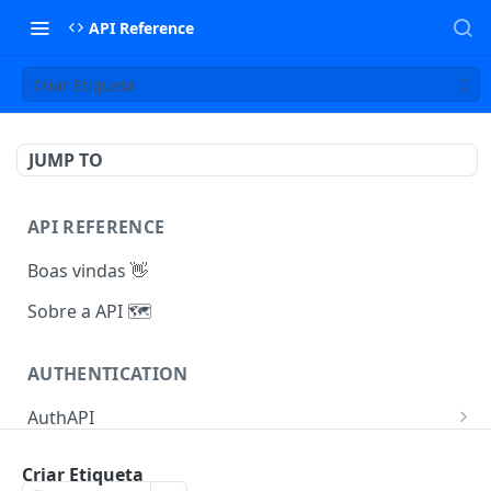
API Reference
Criar Etiqueta
JUMP TO
API REFERENCE
Boas vindas 👋
Sobre a API 🗺️
AUTHENTICATION
AuthAPI
Autenticação V1
POST
Criar Etiqueta
INTEGRATOR
Autenticação V2
POST