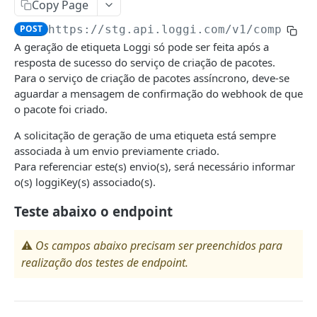
Copy Page
IntegratorCompanyAPI
POST
https://stg.api.loggi.com
/v1/companie
Ativar/Desativar Integrador
POST
A geração de etiqueta Loggi só pode ser feita após a
FREIGHT PRICE QUOTATION
resposta de sucesso do serviço de criação de pacotes.
Para o serviço de criação de pacotes assíncrono, deve-se
QuotationAPI
aguardar a mensagem de confirmação do webhook de que
o pacote foi criado.
Criar Cotação
POST
SHIPMENTS
A solicitação de geração de uma etiqueta está sempre
associada à um envio previamente criado.
ShipmentAPI
Para referenciar este(s) envio(s), será necessário informar
Criar Shipment assíncrono.
o(s) loggiKey(s) associado(s).
POST
LABELS
Teste abaixo o endpoint
LabelAPI
⚠️
Os campos abaixo precisam ser preenchidos para
Criar Etiqueta
POST
realização dos testes de endpoint.
PACKAGE