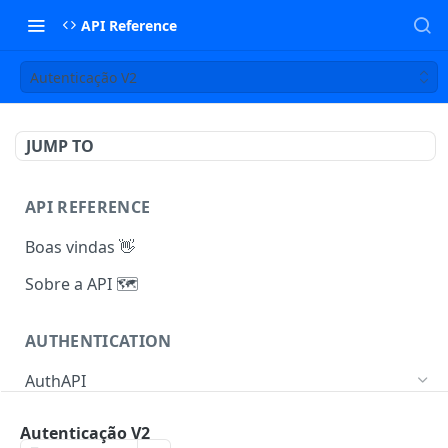
API Reference
Autenticação V2
JUMP TO
API REFERENCE
Boas vindas 👋
Sobre a API 🗺️
AUTHENTICATION
AuthAPI
Autenticação V1
POST
Autenticação V2